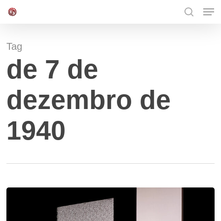
Men
Skip
to
search
Close
main
Menu
content
Tag
de 7 de
dezembro de
1940
Pensão
mensal
aos