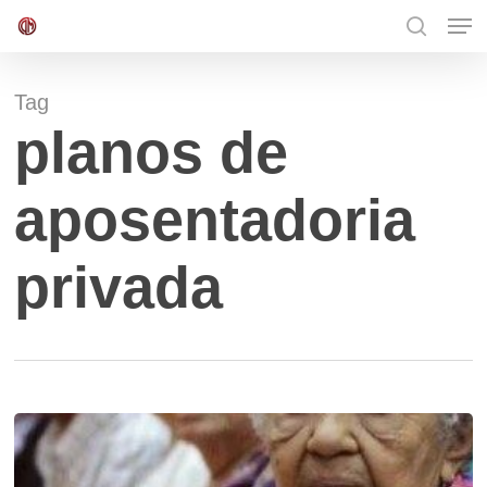
Men
Skip
to
search
Close
main
Menu
content
Tag
planos de
aposentadoria
privada
Envelhecer
no
Brasil: