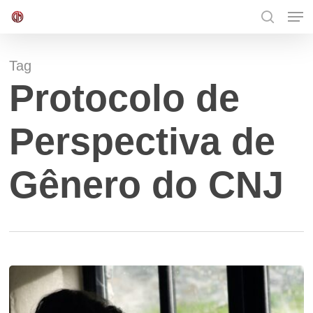
Men
Skip
to
search
Close
main
Menu
content
Tag
Protocolo de
Perspectiva de
Gênero do CNJ
Decisão
concedeu
benefício