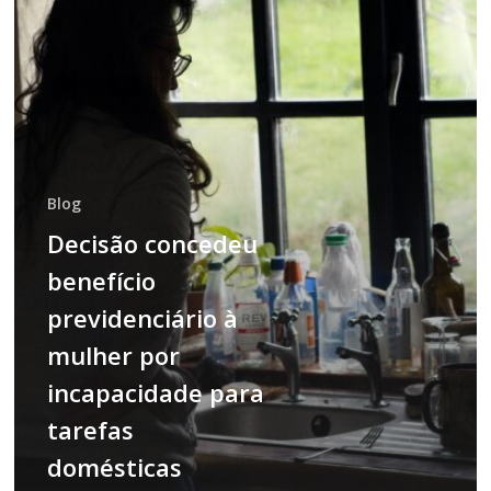
previdenciário
à
mulher
por
incapacidade
para
tarefas
Blog
domésticas
Decisão concedeu
benefício
previdenciário à
mulher por
incapacidade para
tarefas
domésticas